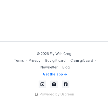
Musique
: Justin Morgan (Someone Like You Instrumental),
Fernando Nequecaur (Memories of a Dream) (Audiio)
Sous-titres
: Courtney Dawe (anglais) et Julien Rouwens
(français)
© 2026 Fly With Greg
Terms
∙
Privacy
∙
Buy gift card
∙
Claim gift card
∙
Newsletter
∙
Blog
Get the app ->
Powered by Uscreen