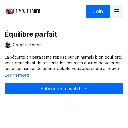
Join
Équilibre parfait
Greg Hamerton
La sécurité en parapente repose sur un harnais bien équilibré,
vous permettant de ressentir les courants d'air et de voler en
toute confiance. Ce tutoriel détaillé vous apprendra à trouver
votre équilibre et à utiliser correctement votre harnais,
Learn more
notamment :
Subscribe to watch
Caractéristiques principales, le porte-satellites, les réglages,
les pods, l'accélérateur et les étriers, l'installation,
l'atterrissage et le contrôle du poids du corps.
Vidéo
© Greg Hamerton
Montage
: Courtney Dawe